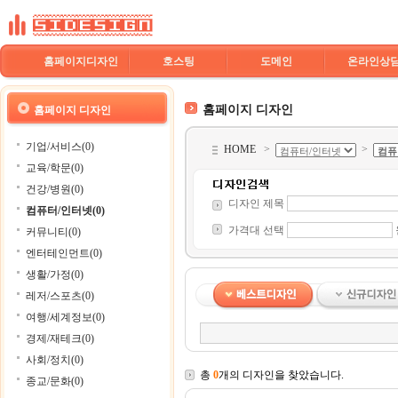
홈페이지디자인
호스팅
도메인
온라인상
홈페이지 디자인
홈페이지 디자인
기업/서비스(0)
HOME
>
>
교육/학문(0)
건강/병원(0)
디자인 제목
컴퓨터/인터넷(0)
가격대 선택
커뮤니티(0)
엔터테인먼트(0)
생활/가정(0)
레저/스포츠(0)
여행/세계정보(0)
경제/재테크(0)
사회/정치(0)
총
0
개의 디자인을 찾았습니다.
종교/문화(0)