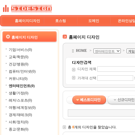
홈페이지디자인
호스팅
도메인
온라인상
홈페이지 디자인
홈페이지 디자인
기업/서비스(0)
HOME
>
>
교육/학문(0)
건강/병원(0)
디자인 제목
컴퓨터/인터넷(0)
가격대 선택
커뮤니티(0)
엔터테인먼트(0)
생활/가정(0)
레저/스포츠(0)
여행/세계정보(0)
경제/재테크(0)
사회/정치(0)
총
0
개의 디자인을 찾았습니다.
종교/문화(0)