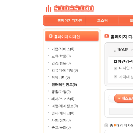
홈페이지디자인
호스팅
홈페이지 
홈페이지 디자인
기업/서비스(0)
HOME
교육/학문(0)
건강/병원(0)
디자인 
컴퓨터/인터넷(0)
가격대 
커뮤니티(0)
엔터테인먼트(0)
생활/가정(0)
레저/스포츠(0)
여행/세계정보(0)
경제/재테크(0)
사회/정치(0)
총
0
개의 디자
종교/문화(0)